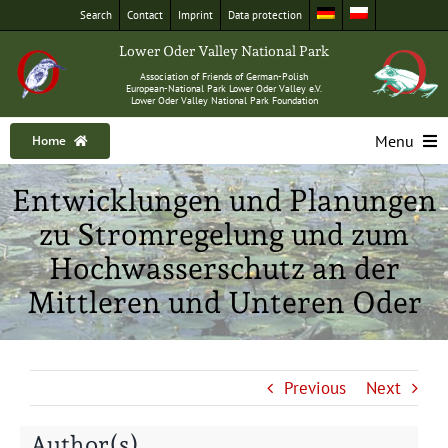
Skip
Search
Con­tact
Imprint
Data pro­tec­tion
to
Low­er Oder Val­ley Nation­al Park
content
Asso­ci­a­tion of Friends of German-Polish
Euro­pean-Nation­al Park Low­er Oder Val­ley e.V.
Low­er Oder Val­ley Nation­al Park Foundation
Menu
Home
Home
Entwicklungen und Planungen
Nation­al Park
zu Stromregelung und zum
Excur­sions
Hochwasserschutz an der
Big mam­mals
Mittleren und Unteren Oder
Nature con­ser­va­tion
Pub­li­ca­tions
Previous
Next
About us
Author(s)