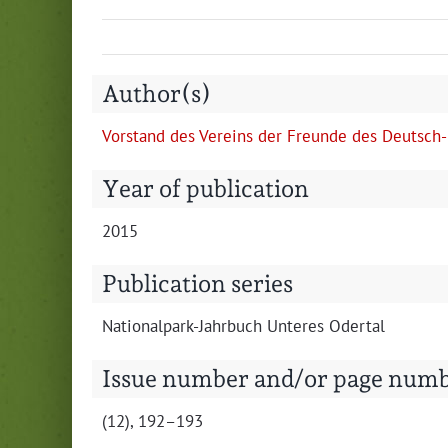
Author(s)
Vor­stand des Vere­ins der Fre­unde des Deutsch-P
Year of publication
2015
Publication series
Nation­al­park-Jahrbuch Unteres Odertal
Issue number and/or page num
(12), 192–193