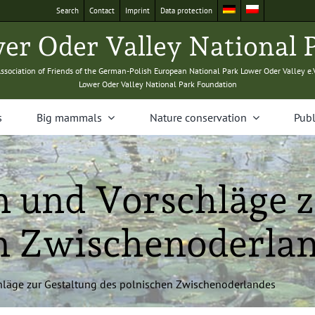
Search
Con­tact
Imprint
Data pro­tec­tion
­er Oder Val­ley Nation­al 
sso­ci­a­tion of Friends of the Ger­man-Pol­ish Euro­pean Nation­al Park Low­er Oder Val­ley e.
Low­er Oder Val­ley Nation­al Park Foundation
s
Big mam­mals
Nature con­ser­va­tion
Pub­l
 und Vorschläge z
en Zwischenoderla
läge zur Gestal­tung des pol­nis­chen Zwischenoderlandes