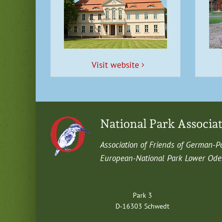
Vis­it website
National Park Associa
Asso­ci­a­tion of Friends of German-P
Euro­pean-Nation­al Park Low­er Oder 
Park 3
D‑16303 Schwedt