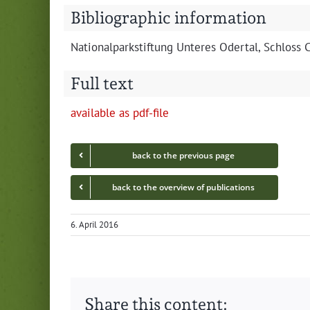
Bibliographic information
Nation­al­park­s­tiftung Unteres Oder­tal, Schlos
Full text
avail­able as pdf-file
back to the pre­vi­ous page
back to the overview of publications
6. April 2016
Share this content: