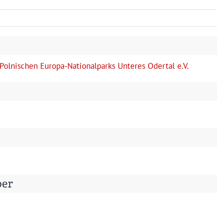
ol­nis­chen Europa-Nation­al­parks Unteres Oder­tal e.V.
ber