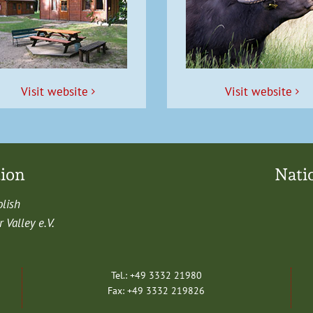
Vis­it website
Vis­it website
tion
Nati
olish
Val­ley e.V.
Tel.: +49 3332 21980
Fax: +49 3332 219826