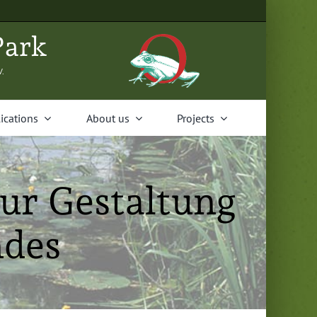
Park
V.
i­ca­tions
About us
Projects
ur Gestaltung
ndes