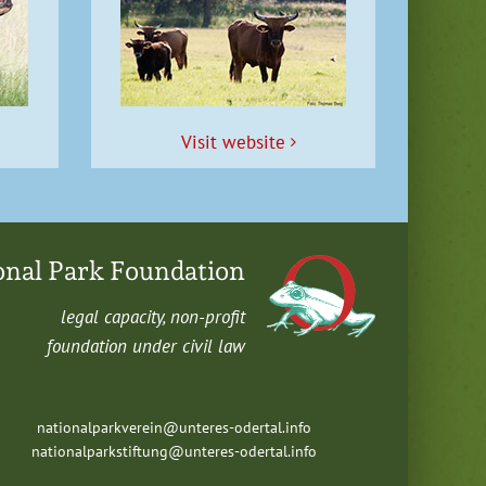
Vis­it website
onal Park Foundation
legal capac­i­ty, non-profit
foun­da­tion under civ­il law
nationalparkverein@unteres-odertal.info
nationalparkstiftung@unteres-odertal.info