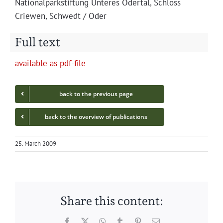
Nation­al­park­s­tiftung Unteres Oder­tal, Schloss
Criewen, Schwedt / Oder
Full text
avail­able as pdf-file
back to the pre­vi­ous page
back to the overview of publications
25. March 2009
Share this content:
Facebook
Twitter
WhatsApp
Tumblr
Pinterest
Email