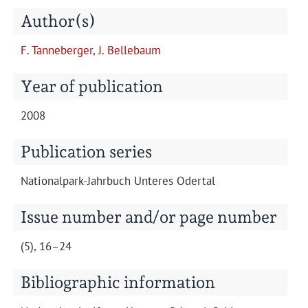
Projects
Author(s)
F. Tan­neberg­er
,
J. Belle­baum
Year of publication
2008
Publication series
Nation­al­park-Jahrbuch Unteres Odertal
Issue number and/or page number
(5), 16–24
Bibliographic information