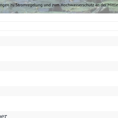
un­gen zu Strom­regelung und zum Hochwasser­schutz an der Mit­t
ber