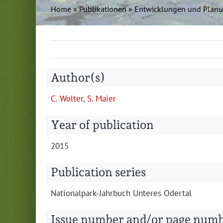
Home
»
Pub­lika­tio­nen
»
Entwick­lun­gen und Pla­n
Author(s)
C. Wolter
,
S. Maier
Year of publication
2015
Publication series
Nation­al­park-Jahrbuch Unteres Odertal
Issue number and/or page num