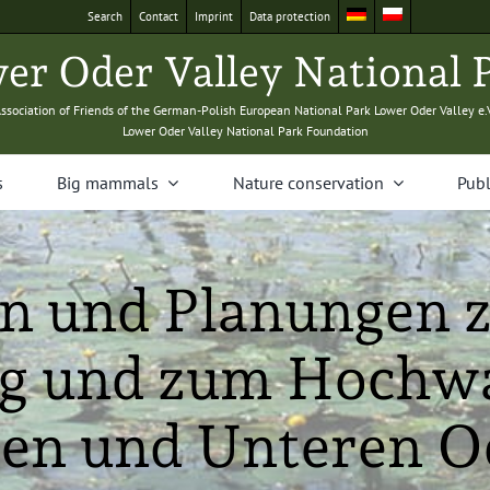
Search
Con­tact
Imprint
Data pro­tec­tion
­er Oder Val­ley Nation­al 
sso­ci­a­tion of Friends of the Ger­man-Pol­ish Euro­pean Nation­al Park Low­er Oder Val­ley e.
Low­er Oder Val­ley Nation­al Park Foundation
s
Big mam­mals
Nature con­ser­va­tion
Pub­l
n und Planungen 
g und zum Hochwa
ren und Unteren O