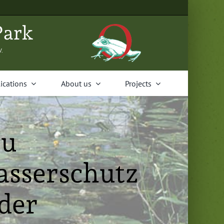
Park
V.
i­ca­tions
About us
Projects
zu
sserschutz
der