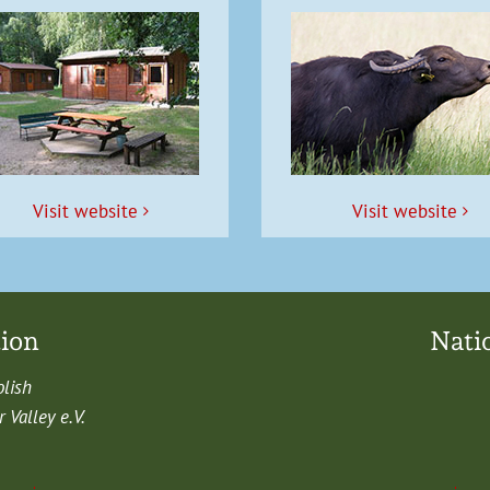
Vis­it website
Vis­it website
tion
Nati
olish
Val­ley e.V.