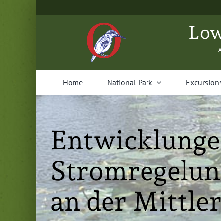
Skip
to
Low
content
A
Home
Nation­al Park
Excur­sion
Entwicklunge
Stromregelun
an der Mittle