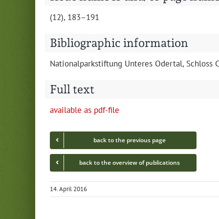
(12), 183–191
Bibliographic information
Nation­al­park­s­tiftung Unteres Oder­tal, Schlos
Full text
avail­able as pdf-file
back to the pre­vi­ous page
back to the overview of publications
14. April 2016