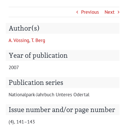
Projects
Previous
Next
Author(s)
A. Vöss­ing
,
T. Berg
Year of publication
2007
Publication series
Nation­al­park-Jahrbuch Unteres Odertal
Issue number and/or page number
(4), 141–143