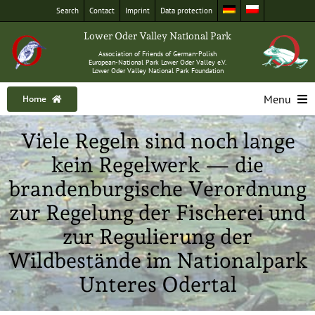
Skip
Search
Con­tact
Imprint
Data pro­tec­tion
to
Low­er Oder Val­ley Nation­al Park
content
Asso­ci­a­tion of Friends of German-Polish
Euro­pean-Nation­al Park Low­er Oder Val­ley e.V.
Low­er Oder Val­ley Nation­al Park Foundation
Menu
Home
Home
Viele Regeln sind noch lange
Nation­al Park
kein Regelwerk — die
Excur­sions
brandenburgische Verordnung
Big mam­mals
zur Regelung der Fischerei und
zur Regulierung der
Nature con­ser­va­tion
Wildbestände im Nationalpark
Pub­li­ca­tions
Unteres Odertal
About us